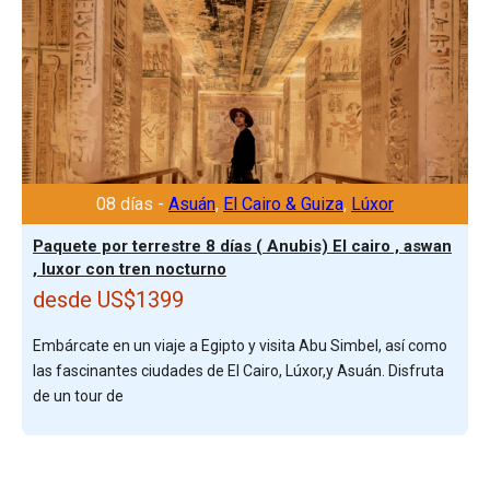
08 días -
Asuán
,
El Cairo & Guiza
,
Lúxor
Paquete por terrestre 8 días ( Anubis) El cairo , aswan
, luxor con tren nocturno
desde US$1399
Embárcate en un viaje a Egipto y visita Abu Simbel, así como
las fascinantes ciudades de El Cairo, Lúxor,y Asuán. Disfruta
de un tour de