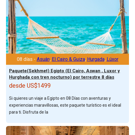
08 días -
Asuán
,
El Cairo & Guiza
,
Hurgada
,
Lúxor
Paquete(Sekhmet) Egipto (El Cairo, Aswan , Luxor y
Hurghada con tren nocturno) por terrestre 8 días
desde US$1499
Si quieres un viaje a Egipto en 08 Días con aventuras y
experiencias maravillosas, este paquete turístico es el ideal
para ti. Disfruta de la