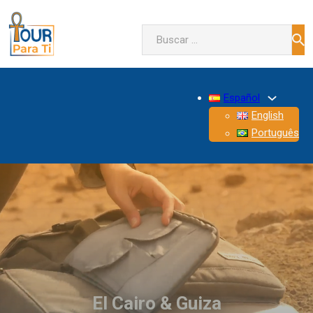
Buscar
Español
English
Português
El Cairo & Guiza