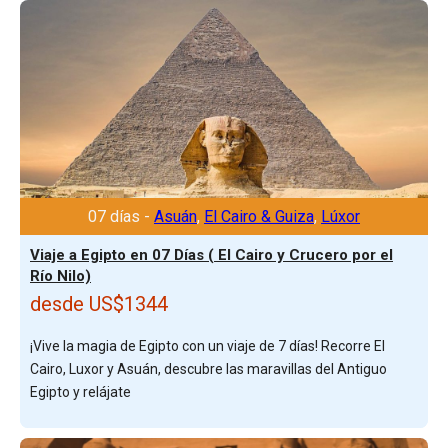
07 días -
Asuán
,
El Cairo & Guiza
,
Lúxor
Viaje a Egipto en 07 Días ( El Cairo y Crucero por el
Río Nilo)
desde US$1344
¡Vive la magia de Egipto con un viaje de 7 días! Recorre El
Cairo, Luxor y Asuán, descubre las maravillas del Antiguo
Egipto y relájate