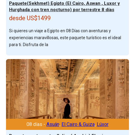
Paquete(Sekhmet) Egipto (El Cairo, Aswan , Luxor y
Hurghada con tren nocturno) por terrestre 8 días
desde US$1499
Si quieres un viaje a Egipto en 08 Días con aventuras y
experiencias maravillosas, este paquete turístico es el ideal
para ti. Disfruta de la
08 días -
Asuán
,
El Cairo & Guiza
,
Lúxor