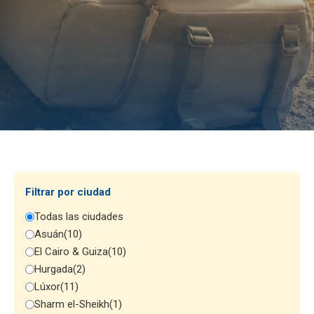
Filtrar por ciudad
Todas las ciudades
Asuán
(10)
El Cairo & Guiza
(10)
Hurgada
(2)
Lúxor
(11)
Sharm el-Sheikh
(1)