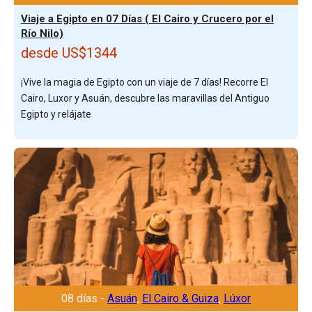
Viaje a Egipto en 07 Días ( El Cairo y Crucero por el
Río Nilo)
desde US$1344
¡Vive la magia de Egipto con un viaje de 7 días! Recorre El
Cairo, Luxor y Asuán, descubre las maravillas del Antiguo
Egipto y relájate
08 días -
Asuán
,
El Cairo & Guiza
,
Lúxor