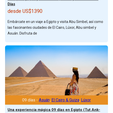
Días
desde US$1390
Embárcate en un viaje a Egipto y visita Abu Simbel, así como
las fascinantes ciudades de El Cairo, Lúxor, Abu simbel y
Asuán. Disfruta de
09 días -
Asuán
,
El Cairo & Guiza
,
Lúxor
Una experiencia mágica 09 días en Egipto (Tut Ank-