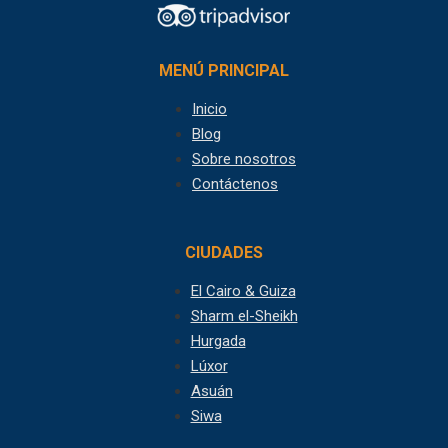
MENÚ PRINCIPAL
Inicio
Blog
Sobre nosotros
Contáctenos
CIUDADES
El Cairo & Guiza
Sharm el-Sheikh
Hurgada
Lúxor
Asuán
Siwa