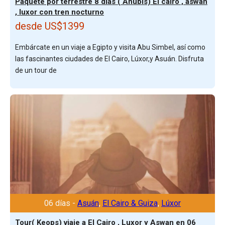
Paquete por terrestre 8 días ( Anubis) El cairo , aswan
, luxor con tren nocturno
desde US$1399
Embárcate en un viaje a Egipto y visita Abu Simbel, así como
las fascinantes ciudades de El Cairo, Lúxor,y Asuán. Disfruta
de un tour de
06 días -
Asuán
,
El Cairo & Guiza
,
Lúxor
Tour( Keops) viaje a El Cairo , Luxor y Aswan en 06