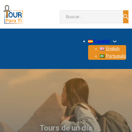
Buscar
Español
English
Português
Tours de un día