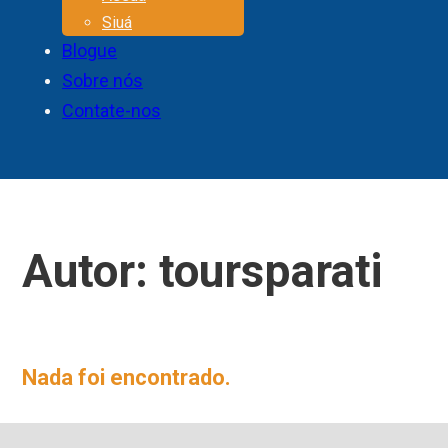
Siuá
Blogue
Sobre nós
Contate-nos
Autor:
toursparati
Nada foi encontrado.