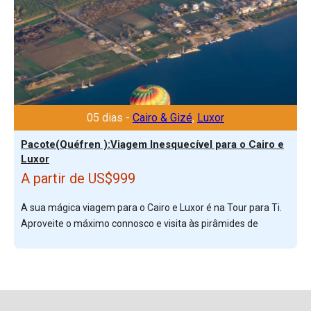
05 dias -
Cairo & Gizé
,
Luxor
Pacote(Quéfren ):Viagem Inesquecível para o Cairo e
Luxor
A partir de US$999
A sua mágica viagem para o Cairo e Luxor é na Tour para Ti.
Aproveite o máximo connosco e visita às pirâmides de