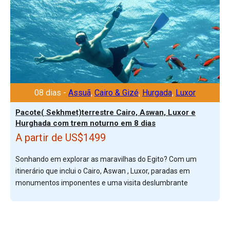
08 dias -
Assuã
,
Cairo & Gizé
,
Hurgada
,
Luxor
Pacote( Sekhmet)terrestre Cairo, Aswan, Luxor e
Hurghada com trem noturno em 8 dias
A partir de US$1499
Sonhando em explorar as maravilhas do Egito? Com um
itinerário que inclui o Cairo, Aswan , Luxor, paradas em
monumentos imponentes e uma visita deslumbrante