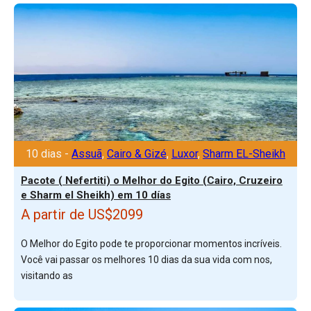
10 dias -
Assuã
,
Cairo & Gizé
,
Luxor
,
Sharm EL-Sheikh
Pacote ( Nefertiti) o Melhor do Egito (Cairo, Cruzeiro
e Sharm el Sheikh) em 10 días
A partir de US$2099
O Melhor do Egito pode te proporcionar momentos incríveis.
Você vai passar os melhores 10 dias da sua vida com nos,
visitando as