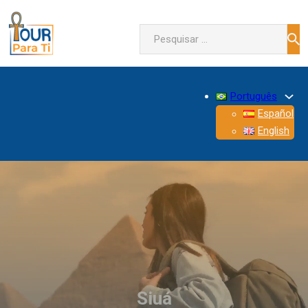
Pesquisar
Português
Español
English
Siuá