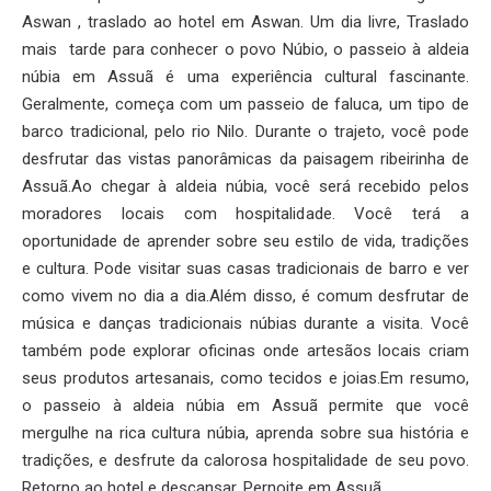
Aswan , traslado ao hotel em Aswan. Um dia livre, Traslado
mais tarde para conhecer o povo Núbio, o passeio à aldeia
núbia em Assuã é uma experiência cultural fascinante.
Geralmente, começa com um passeio de faluca, um tipo de
barco tradicional, pelo rio Nilo. Durante o trajeto, você pode
desfrutar das vistas panorâmicas da paisagem ribeirinha de
Assuã.Ao chegar à aldeia núbia, você será recebido pelos
moradores locais com hospitalidade. Você terá a
oportunidade de aprender sobre seu estilo de vida, tradições
e cultura. Pode visitar suas casas tradicionais de barro e ver
como vivem no dia a dia.Além disso, é comum desfrutar de
música e danças tradicionais núbias durante a visita. Você
também pode explorar oficinas onde artesãos locais criam
seus produtos artesanais, como tecidos e joias.Em resumo,
o passeio à aldeia núbia em Assuã permite que você
mergulhe na rica cultura núbia, aprenda sobre sua história e
tradições, e desfrute da calorosa hospitalidade de seu povo.
Retorno ao hotel e descansar. Pernoite em Assuã .