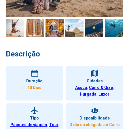
Descrição
Duração
Cidades
10 Dias
Assuã
,
Cairo & Gizé
,
Hurgada
,
Luxor
Tipo
Disponibilidade
Pacotes de viagem
,
Tour
O día da chegada ao Cairo