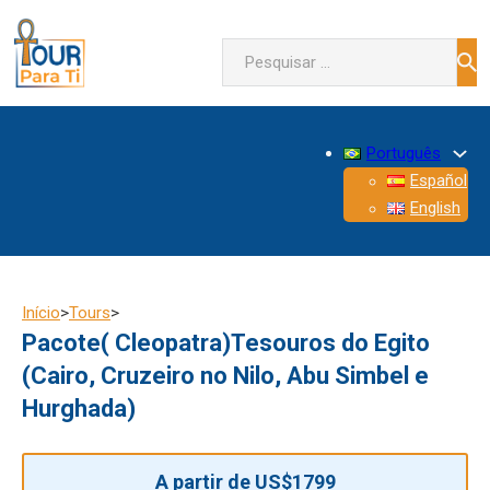
Pesquisar
Português
Español
English
Início
>
Tours
>
Pacote( Cleopatra)Tesouros do Egito
(Cairo, Cruzeiro no Nilo, Abu Simbel e
Hurghada)
A partir de US$1799