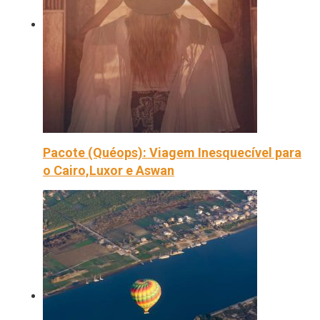
Pacote (Quéops): Viagem Inesquecível para
o Cairo,Luxor e Aswan