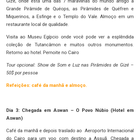
Gizé, onde está uma das 7 maravilhas do mundo antigo a
Grande Pirâmide de Quéops, as Pirâmides de Quéfren e
Miquerinos, a Esfinge e o Templo do Vale. Almoço em um
restaurante local de qualidade.
Visita ao Museu Egípcio onde você pode ver a esplêndida
coleção de Tutancâmon e muitos outros monumentos.
Retorno ao hotel. Pernoite no Cairo
Tour opcional: Show de Som e Luz nas Pirâmides de Gizé –
50$ por pessoa
Refeições: café da manhã e almoço.
Dia 3: Chegada em Aswan – O Povo Núbio (Hotel em
Aswan)
Café da manhã e depois traslado ao Aeroporto Internacional
do Cairo para um voo com destino a Assuã. Chegada a