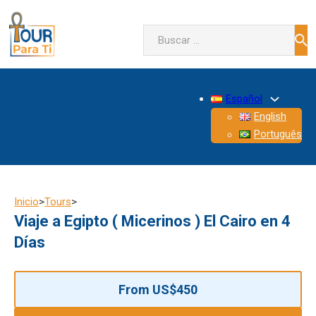
Buscar
Español
English
Português
Inicio
>
Tours
>
Viaje a Egipto ( Micerinos ) El Cairo en 4
Días
From US$450