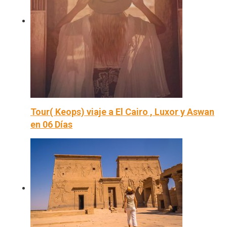
Tour( Keops) viaje a El Cairo , Luxor y Aswan
en 06 Días