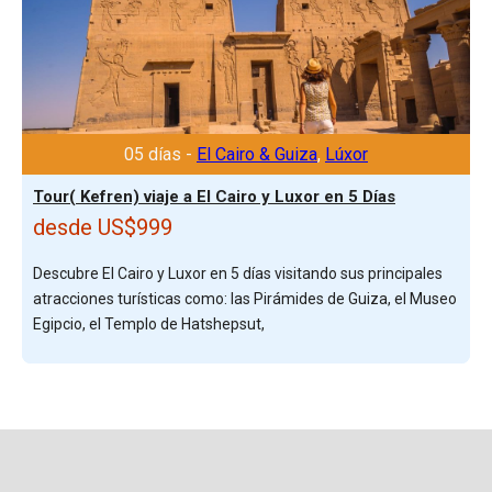
05 días -
El Cairo & Guiza
,
Lúxor
Tour( Kefren) viaje a El Cairo y Luxor en 5 Días
desde US$999
Descubre El Cairo y Luxor en 5 días visitando sus principales
atracciones turísticas como: las Pirámides de Guiza, el Museo
Egipcio, el Templo de Hatshepsut,