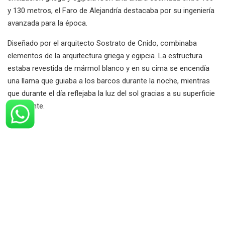
y 130 metros, el Faro de Alejandría destacaba por su ingeniería
avanzada para la época.
Diseñado por el arquitecto Sostrato de Cnido, combinaba
elementos de la arquitectura griega y egipcia. La estructura
estaba revestida de mármol blanco y en su cima se encendía
una llama que guiaba a los barcos durante la noche, mientras
que durante el día reflejaba la luz del sol gracias a su superficie
reflectante.
El faro no solo cumplía una función práctica como guía para
los marineros, sino que también tenía un significado cultural y
simbólico profundo para la ciudad de Alejandría, que en aquel
entonces era uno de los centros culturales y comerciales más
importantes del mundo antiguo. Era una muestra del avance
tecnológico y la riqueza de la ciudad, además de ser
mencionado por varios escritores antiguos como Estrabón y