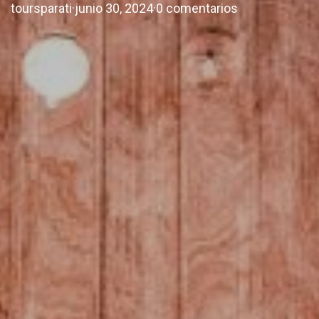
toursparati
·
junio 30, 2024
·
0 comentarios